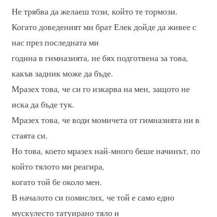
Не трябва да желаеш този, който те тормози.
Когато доведеният ми брат Елек дойде да живее с
нас през последната ми
година в гимназията, не бях подготвена за това,
какъв задник може да бъде.
Мразех това, че си го изкарва на мен, защото не
иска да бъде тук.
Мразех това, че води момичета от гимназията ни в
стаята си.
Но това, което мразех най-много беше начинът, по
който тялото ми реагира,
когато той бе около мен.
В началото си помислих, че той е само едно
мускулесто татуирано тяло и