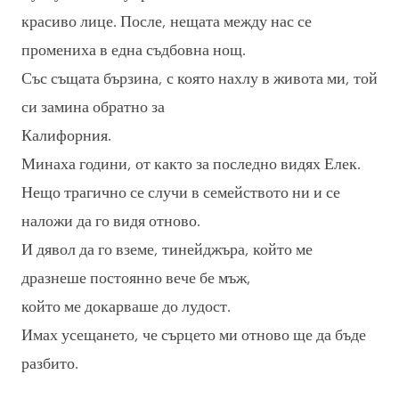
красиво лице. После, нещата между нас се
промениха в една съдбовна нощ.
Със същата бързина, с която нахлу в живота ми, той
си замина обратно за
Калифорния.
Минаха години, от както за последно видях Елек.
Нещо трагично се случи в семейството ни и се
наложи да го видя отново.
И дявол да го вземе, тинейджъра, който ме
дразнеше постоянно вече бе мъж,
който ме докарваше до лудост.
Имах усещането, че сърцето ми отново ще да бъде
разбито.