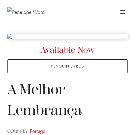
Skip
to
content
Available Now
PENGUIN LIVROS
A Melhor
Lembrança
Portugal
COUNTRY: