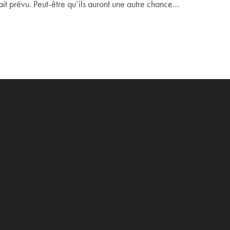
ait prévu. Peut-être qu’ils auront une autre chance…