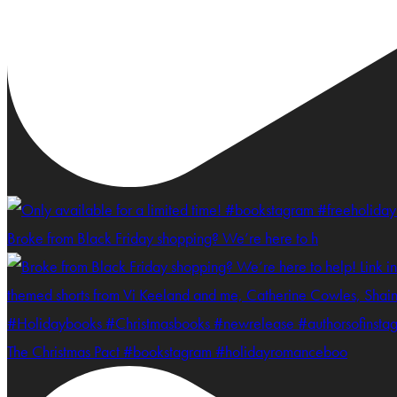
Broke from Black Friday shopping? We’re here to h
The Christmas Pact #bookstagram #holidayromanceboo