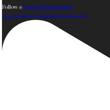
Follow @
PenelopeWardAuthor
Only available for a limited time! #bookstagram #f