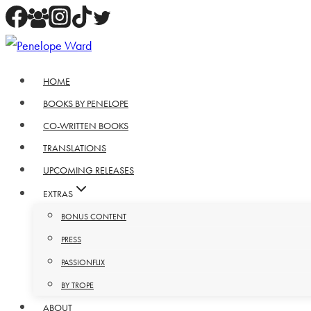
Skip
to
content
HOME
BOOKS BY PENELOPE
CO-WRITTEN BOOKS
TRANSLATIONS
UPCOMING RELEASES
EXTRAS
BONUS CONTENT
PRESS
PASSIONFLIX
BY TROPE
ABOUT