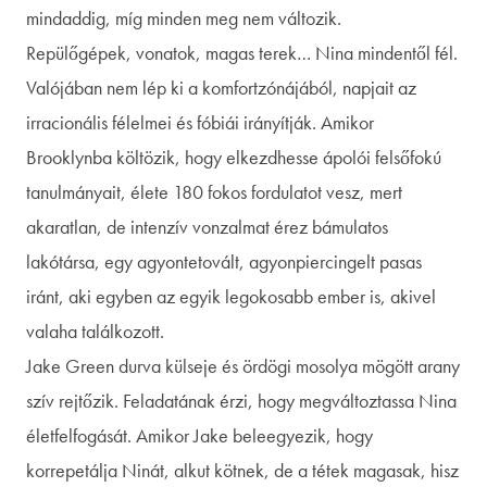
mindaddig, míg minden meg nem változik.
Repülőgépek, vonatok, magas terek… Nina mindentől fél.
Valójában nem lép ki a komfortzónájából, napjait az
irracionális félelmei és fóbiái irányítják. Amikor
Brooklynba költözik, hogy elkezdhesse ápolói felsőfokú
tanulmányait, élete 180 fokos fordulatot vesz, mert
akaratlan, de intenzív vonzalmat érez bámulatos
lakótársa, egy agyontetovált, agyonpiercingelt pasas
iránt, aki egyben az egyik legokosabb ember is, akivel
valaha találkozott.
Jake Green durva külseje és ördögi mosolya mögött arany
szív rejtőzik. Feladatának érzi, hogy megváltoztassa Nina
életfelfogását. Amikor Jake beleegyezik, hogy
korrepetálja Ninát, alkut kötnek, de a tétek magasak, hisz