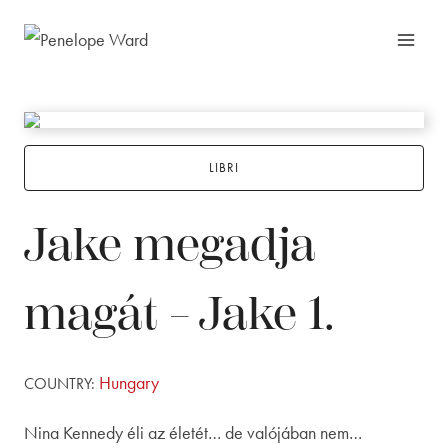
Skip
to
content
LIBRI
Jake megadja
magát – Jake 1.
Hungary
COUNTRY:
Nina Kennedy éli az életét… de valójában nem…