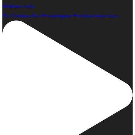
The Christmas Pact #bookstagram #holidayromanceboo