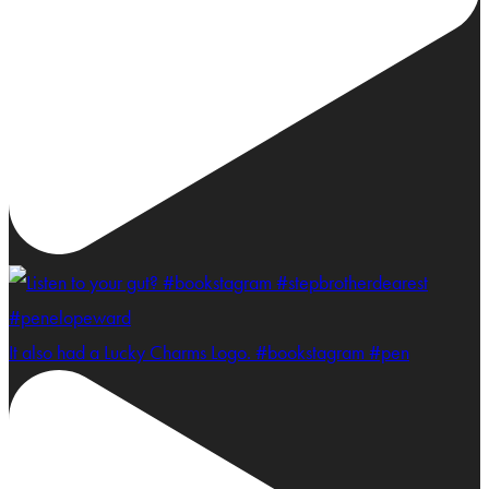
It also had a Lucky Charms Logo. #bookstagram #pen