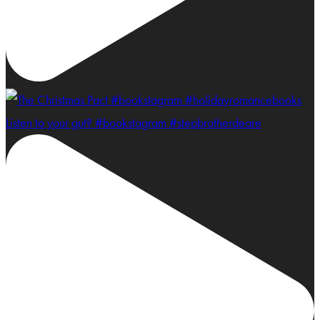
Listen to your gut? #bookstagram #stepbrotherdeare