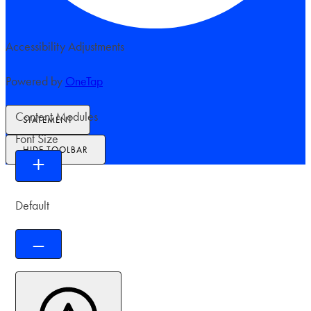
Accessibility Adjustments
Powered by
OneTap
Content Modules
STATEMENT
Font Size
HIDE TOOLBAR
Default