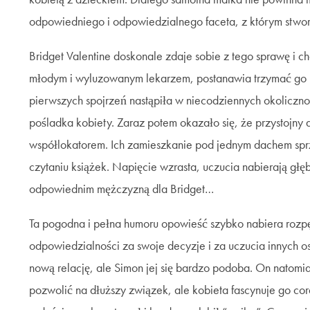
odpowiedniego i odpowiedzialnego faceta, z którym stwor
Bridget Valentine doskonale zdaje sobie z tego sprawę i 
młodym i wyluzowanym lekarzem, postanawia trzymać go n
pierwszych spojrzeń nastąpiła w niecodziennych okoliczn
pośladka kobiety. Zaraz potem okazało się, że przystojny d
współlokatorem. Ich zamieszkanie pod jednym dachem spr
czytaniu książek. Napięcie wzrasta, uczucia nabierają głęb
odpowiednim mężczyzną dla Bridget…
Ta pogodna i pełna humoru opowieść szybko nabiera rozpę
odpowiedzialności za swoje decyzje i za uczucia innych o
nową relację, ale Simon jej się bardzo podoba. On natomia
pozwolić na dłuższy związek, ale kobieta fascynuje go cora