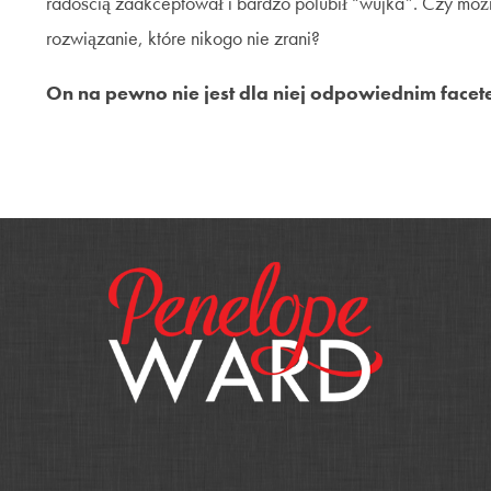
radością zaakceptował i bardzo polubił “wujka”. Czy moż
rozwiązanie, które nikogo nie zrani?
On na pewno nie jest dla niej odpowiednim face