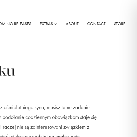
OMING RELEASES
EXTRAS
ABOUT
CONTACT
STORE
sku
z ośmioletniego syna, musisz temu zadaniu
uż podołanie codziennym obowiązkom staje się
raczej nie są zainteresowani związkiem z
ieć większych nadziei na znalezienie