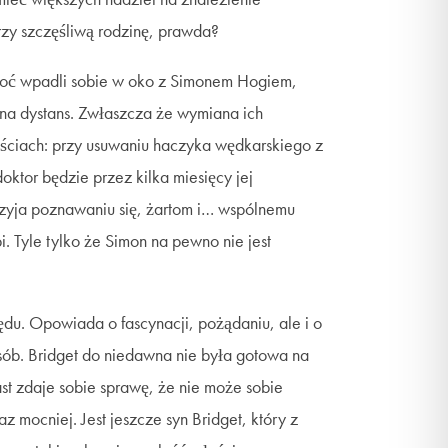
zy szczęśliwą rodzinę, prawda?
choć wpadli sobie w oko z Simonem Hogiem,
a dystans. Zwłaszcza że wymiana ich
ościach: przy usuwaniu haczyka wędkarskiego z
oktor będzie przez kilka miesięcy jej
zyja poznawaniu się, żartom i… wspólnemu
i. Tyle tylko że Simon na pewno nie jest
du. Opowiada o fascynacji, pożądaniu, ale i o
sób. Bridget do niedawna nie była gotowa na
st zdaje sobie sprawę, że nie może sobie
z mocniej. Jest jeszcze syn Bridget, który z