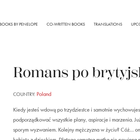
BOOKS BY PENELOPE
CO-WRITTEN BOOKS
TRANSLATIONS
UPC
Romans po brytyj
Poland
COUNTRY:
Kiedy jesteś wdową po trzydziestce i samotnie wychowujes
podporządkować wszystkie plany, aspiracje i marzenia. J
sporym wyzwaniem. Kolejny mężczyzna w życiu? Cóż… oni 
kobietą z dzieckiem. Dlatego samotna matka nie powinna m