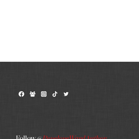
Follow @
PenelopeWardAuthor