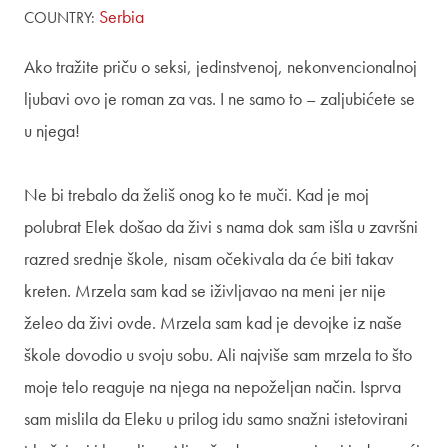
Serbia
COUNTRY:
Ako tražite priču o seksi, jedinstvenoj, nekonvencionalnoj
ljubavi ovo je roman za vas. I ne samo to – zaljubićete se
u njega!
Ne bi trebalo da želiš onog ko te muči. Kad je moj
polubrat Elek došao da živi s nama dok sam išla u završni
razred srednje škole, nisam očekivala da će biti takav
kreten. Mrzela sam kad se iživljavao na meni jer nije
želeo da živi ovde. Mrzela sam kad je devojke iz naše
škole dovodio u svoju sobu. Ali najviše sam mrzela to što
moje telo reaguje na njega na nepoželjan način. Isprva
sam mislila da Eleku u prilog idu samo snažni istetovirani