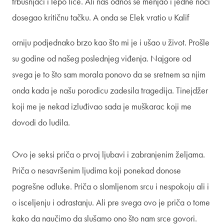
trbušnjaci i lepo lice. Ali naš odnos se menjao i jedne noći
dosegao kritičnu tačku. A onda se Elek vratio u Kalif
orniju podjednako brzo kao što mi je i ušao u život. Prošle
su godine od našeg poslednjeg viđenja. Najgore od
svega je to što sam morala ponovo da se sretnem sa njim
onda kada je našu porodicu zadesila tragedija. Tinejdžer
koji me je nekad izluđivao sada je muškarac koji me
dovodi do ludila.
Ovo je seksi priča o prvoj ljubavi i zabranjenim željama.
Priča o nesavršenim ljudima koji ponekad donose
pogrešne odluke. Priča o slomljenom srcu i nespokoju ali i
o isceljenju i odrastanju. Ali pre svega ovo je priča o tome
kako da naučimo da slušamo ono što nam srce govori.